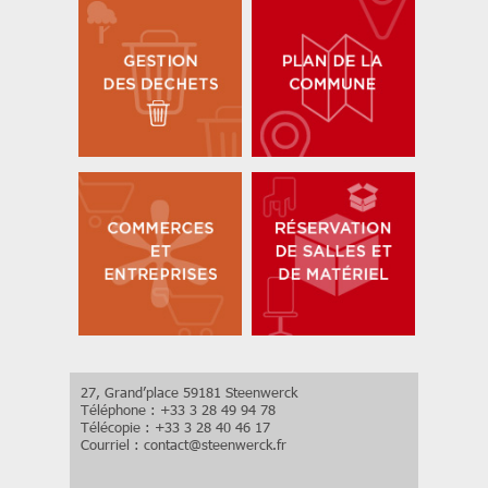
27, Grand’place 59181 Steenwerck
Téléphone : +33 3 28 49 94 78
Télécopie : +33 3 28 40 46 17
Courriel :
contact
@
steenwerck.fr