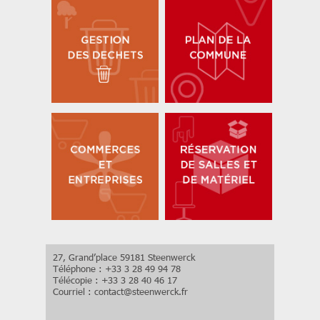
27, Grand’place 59181 Steenwerck
Téléphone : +33 3 28 49 94 78
Télécopie : +33 3 28 40 46 17
Courriel :
contact
@
steenwerck.fr