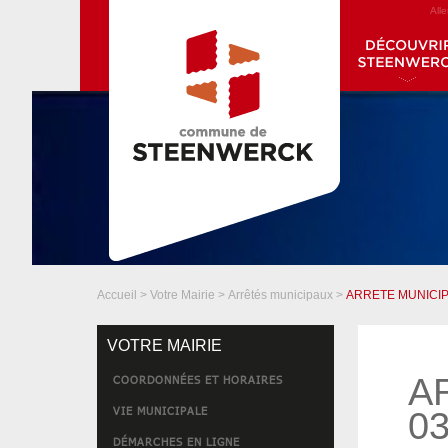
All
Accueil
>
Votre Mairie
>
Arrêtés municipaux
>
ARRETE MUNICIP
VOTRE MAIRIE
A
COORDONNÉES ET HORAIRES
VIE MUNICIPALE
03
DÉMARCHES EN LIGNE