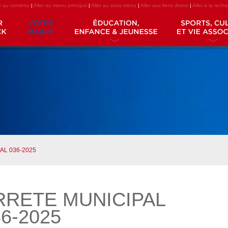
er au contenu
|
Aller au menu principal
|
Aller au sous menu
|
Aller aux liens divers
|
Aller à la rech
AL 036-2025
RRETE MUNICIPAL
6-2025