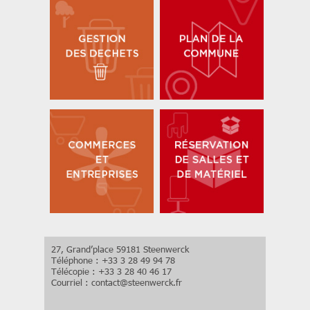
27, Grand’place 59181 Steenwerck
Téléphone : +33 3 28 49 94 78
Télécopie : +33 3 28 40 46 17
Courriel :
contact
@
steenwerck.fr