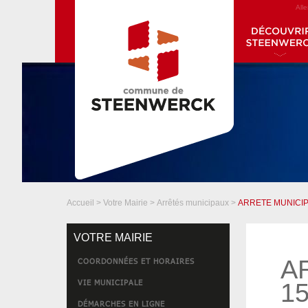
All
Accueil
>
Votre Mairie
>
Arrêtés municipaux
>
ARRETE MUNICIP
VOTRE MAIRIE
A
COORDONNÉES ET HORAIRES
VIE MUNICIPALE
15
DÉMARCHES EN LIGNE