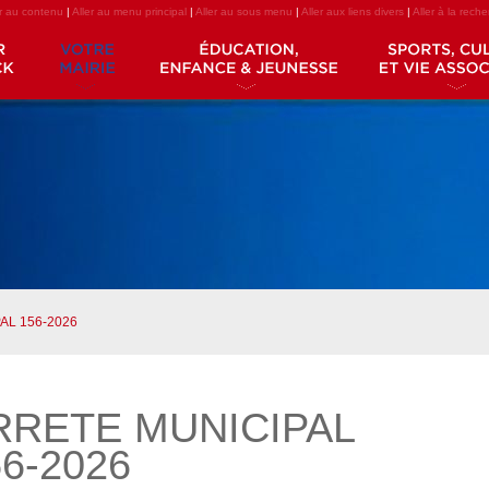
er au contenu
|
Aller au menu principal
|
Aller au sous menu
|
Aller aux liens divers
|
Aller à la rech
AL 156-2026
RRETE MUNICIPAL
6-2026