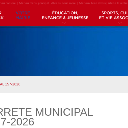
er au contenu
|
Aller au menu principal
|
Aller au sous menu
|
Aller aux liens divers
|
Aller à la rech
AL 157-2026
RRETE MUNICIPAL
7-2026