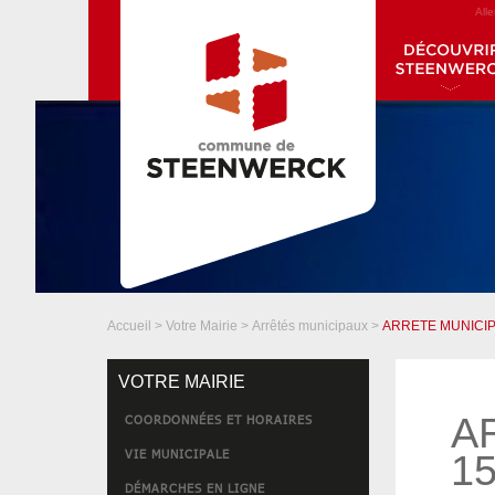
All
Accueil
>
Votre Mairie
>
Arrêtés municipaux
>
ARRETE MUNICIP
VOTRE MAIRIE
A
COORDONNÉES ET HORAIRES
VIE MUNICIPALE
15
DÉMARCHES EN LIGNE