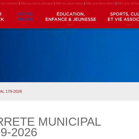
er au contenu
|
Aller au menu principal
|
Aller au sous menu
|
Aller aux liens divers
|
Aller à la rech
AL 179-2026
RRETE MUNICIPAL
9-2026