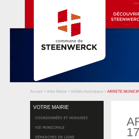
All
Accueil
>
Votre Mairie
>
Arrêtés municipaux
>
ARRETE MUNICIP
VOTRE MAIRIE
A
COORDONNÉES ET HORAIRES
VIE MUNICIPALE
17
DÉMARCHES EN LIGNE