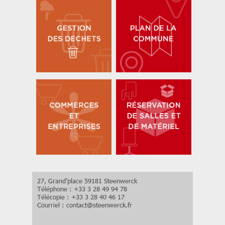
27, Grand’place 59181 Steenwerck
Téléphone : +33 3 28 49 94 78
Télécopie : +33 3 28 40 46 17
Courriel :
contact
@
steenwerck.fr