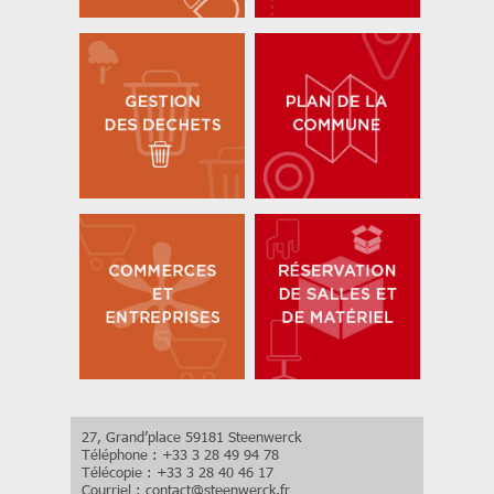
27, Grand’place 59181 Steenwerck
Téléphone : +33 3 28 49 94 78
Télécopie : +33 3 28 40 46 17
Courriel :
contact
@
steenwerck.fr