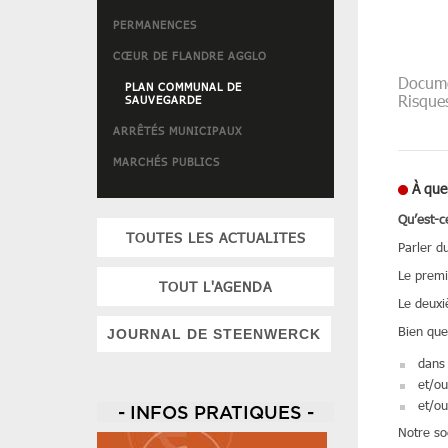
PERMANENCES
CŒUR DE FLANDRE AGGLO
Docume
PLAN COMMUNAL DE
Risque
SAUVEGARDE
ARRÊTÉS MUNICIPAUX
MARCHÉS PUBLICS
À que
Qu’est-c
TOUTES LES ACTUALITES
Parler d
Le premi
TOUT L'AGENDA
Le deuxi
Bien que
JOURNAL DE STEENWERCK
dans 
et/ou
et/ou
- INFOS PRATIQUES -
Notre so