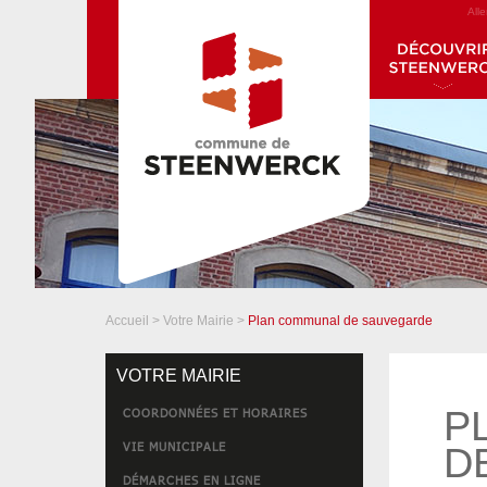
All
Accueil
>
Votre Mairie
>
Plan communal de sauvegarde
VOTRE MAIRIE
P
COORDONNÉES ET HORAIRES
VIE MUNICIPALE
D
DÉMARCHES EN LIGNE