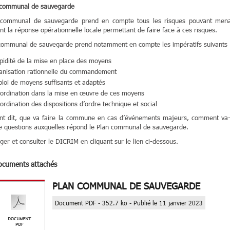
 communal de sauvegarde
 communal de sauvegarde prend en compte tous les risques pouvant menac
ant la réponse opérationnelle locale permettant de faire face à ces risques.
communal de sauvegarde prend notamment en compte les impératifs suivants 
pidité de la mise en place des moyens
anisation rationnelle du commandement
loi de moyens suffisants et adaptés
ordination dans la mise en œuvre de ces moyens
rdination des dispositions d’ordre technique et social
t dit, que va faire la commune en cas d’événements majeurs, comment va-t-e
e questions auxquelles répond le Plan communal de sauvegarde.
ger et consulter le DICRIM en cliquant sur le lien ci-dessous.
ocuments attachés
PLAN COMMUNAL DE SAUVEGARDE
Document PDF - 352.7 ko - Publié le 11 janvier 2023