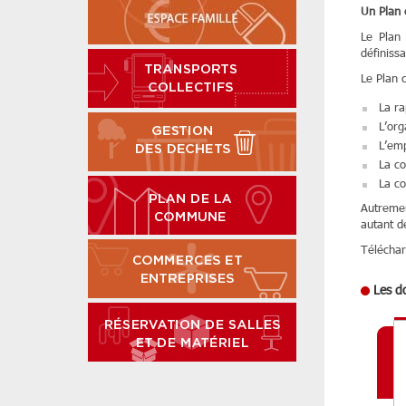
Un Plan
Le Plan
définiss
Le Plan 
La ra
L’org
L’emp
La co
La coo
Autremen
autant d
Téléchar
Les d