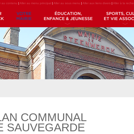
er au contenu
|
Aller au menu principal
|
Aller au sous menu
|
Aller aux liens divers
|
Aller à la rech
LAN COMMUNAL
E SAUVEGARDE