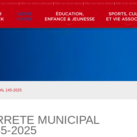
er au contenu
|
Aller au menu principal
|
Aller au sous menu
|
Aller aux liens divers
|
Aller à la rech
AL 145-2025
RRETE MUNICIPAL
5-2025