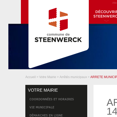
All
Accueil
>
Votre Mairie
>
Arrêtés municipaux
>
ARRETE MUNICIP
VOTRE MAIRIE
A
COORDONNÉES ET HORAIRES
VIE MUNICIPALE
14
DÉMARCHES EN LIGNE