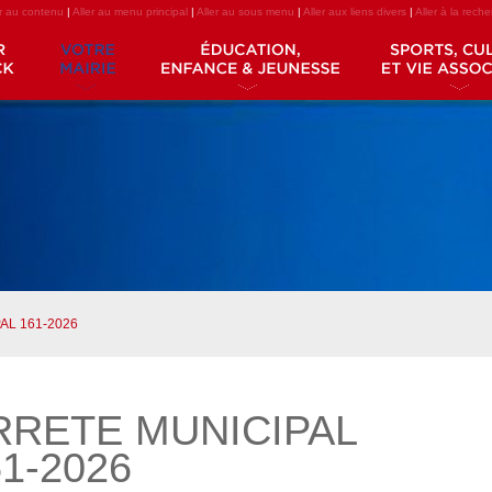
er au contenu
|
Aller au menu principal
|
Aller au sous menu
|
Aller aux liens divers
|
Aller à la rech
AL 161-2026
RRETE MUNICIPAL
1-2026