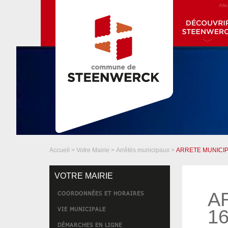
All
Accueil
>
Votre Mairie
>
Arrêtés municipaux
>
ARRETE MUNICIP
VOTRE MAIRIE
A
COORDONNÉES ET HORAIRES
VIE MUNICIPALE
16
DÉMARCHES EN LIGNE