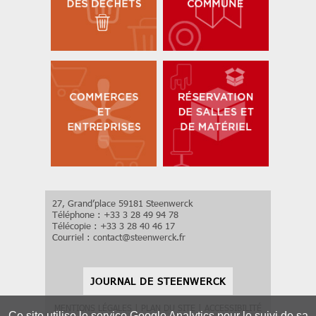
27, Grand’place 59181 Steenwerck
Téléphone : +33 3 28 49 94 78
Télécopie : +33 3 28 40 46 17
Courriel :
contact
@
steenwerck.fr
JOURNAL DE STEENWERCK
MENTIONS LÉGALES
|
PLAN DU SITE
|
ACCESSIBILITÉ
Ce site utilise le service Google Analytics pour le suivi de sa