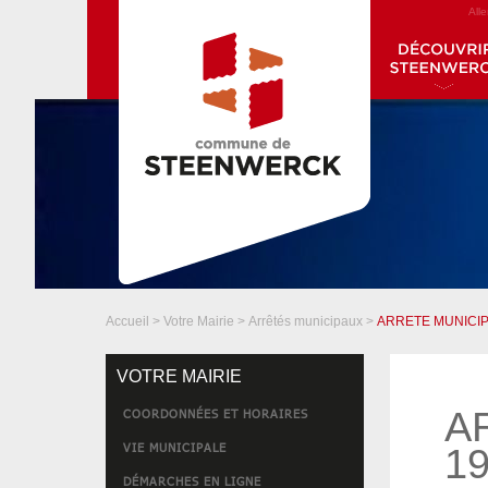
All
Accueil
>
Votre Mairie
>
Arrêtés municipaux
>
ARRETE MUNICIP
VOTRE MAIRIE
A
COORDONNÉES ET HORAIRES
VIE MUNICIPALE
19
DÉMARCHES EN LIGNE