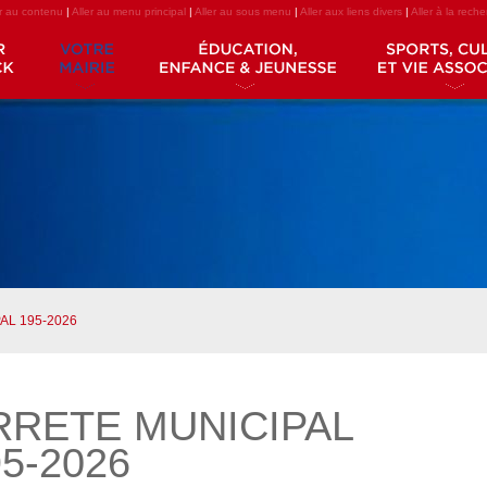
er au contenu
|
Aller au menu principal
|
Aller au sous menu
|
Aller aux liens divers
|
Aller à la rech
AL 195-2026
RRETE MUNICIPAL
5-2026