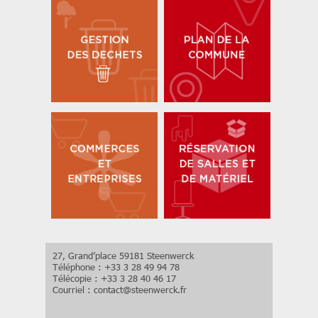
27, Grand’place 59181 Steenwerck
Téléphone : +33 3 28 49 94 78
Télécopie : +33 3 28 40 46 17
Courriel :
contact
@
steenwerck.fr