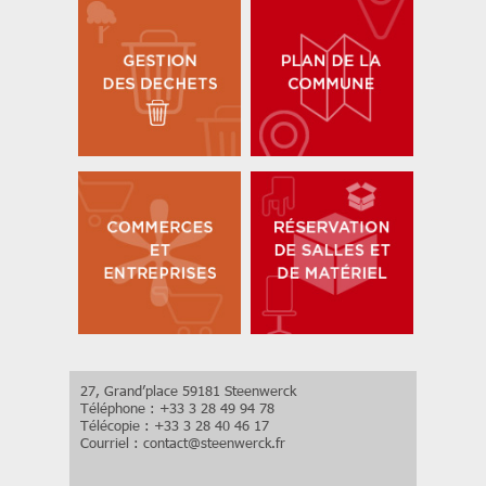
27, Grand’place 59181 Steenwerck
Téléphone : +33 3 28 49 94 78
Télécopie : +33 3 28 40 46 17
Courriel :
contact
@
steenwerck.fr