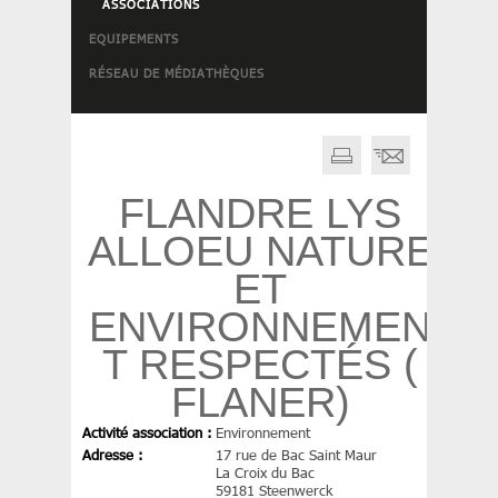
ASSOCIATIONS
EQUIPEMENTS
RÉSEAU DE MÉDIATHÈQUES
FLANDRE LYS
ALLOEU NATURE
ET
ENVIRONNEMEN
T RESPECTÉS (
FLANER)
Activité association :
Environnement
Adresse :
17 rue de Bac Saint Maur
La Croix du Bac
59181 Steenwerck