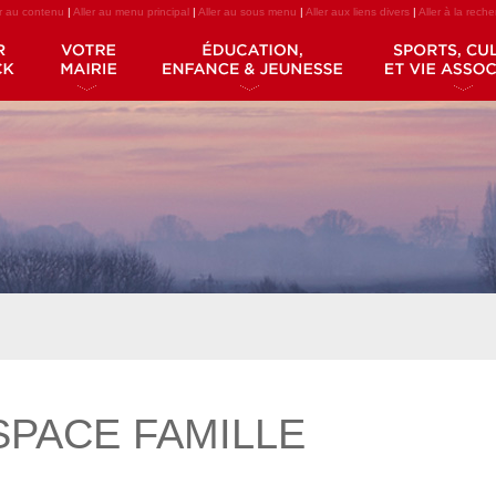
er au contenu
|
Aller au menu principal
|
Aller au sous menu
|
Aller aux liens divers
|
Aller à la rech
SPACE FAMILLE